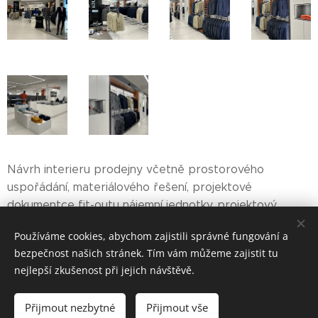
Návrh interieru prodejny včetně prostorového
uspořádání, materiálového řešení, projektové
dokumentce fit-outu nájemní jednotky, projektový
management při realizaci.
Používáme cookies, abychom zajistili správné fungování a
bezpečnost našich stránek. Tím vám můžeme zajistit tu
nejlepší zkušenost při jejich návštěvě.
© 2022
Přijmout nezbytné
Přijmout vše
Cookies